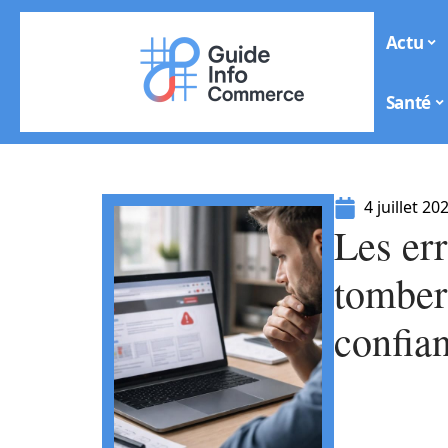
Actu
Santé
4 juillet 20
Les err
tomber 
confia