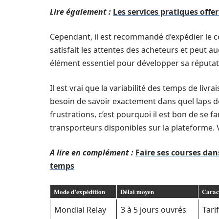
Lire également :
Les services pratiques off
Cependant, il est recommandé d’expédier le col
satisfait les attentes des acheteurs et peut a
élément essentiel pour développer sa réputat
Il est vrai que la variabilité des temps de li
besoin de savoir exactement dans quel laps de 
frustrations, c’est pourquoi il est bon de se f
transporteurs disponibles sur la plateforme. V
A lire en complément :
Faire ses courses da
temps
Mode d’expédition
Délai moyen
Caract
Mondial Relay
3 à 5 jours ouvrés
Tari