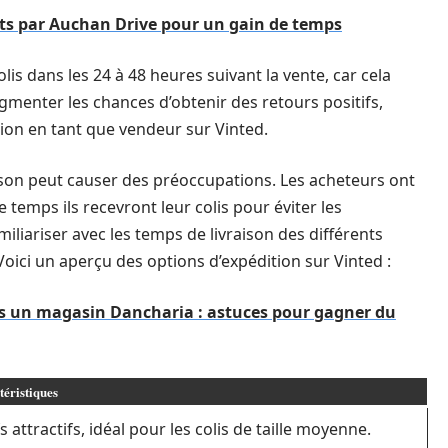
erts par Auchan Drive pour un gain de temps
is dans les 24 à 48 heures suivant la vente, car cela
ugmenter les chances d’obtenir des retours positifs,
ion en tant que vendeur sur Vinted.
vraison peut causer des préoccupations. Les acheteurs ont
temps ils recevront leur colis pour éviter les
amiliariser avec les temps de livraison des différents
oici un aperçu des options d’expédition sur Vinted :
ns un magasin Dancharia : astuces pour gagner du
éristiques
fs attractifs, idéal pour les colis de taille moyenne.