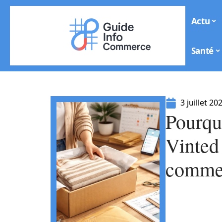
Actu
Santé
3 juillet 20
Pourquo
Vinted 
commen