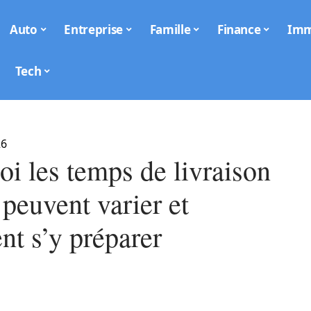
Auto
Entreprise
Famille
Finance
Im
Tech
26
i les temps de livraison
peuvent varier et
t s’y préparer