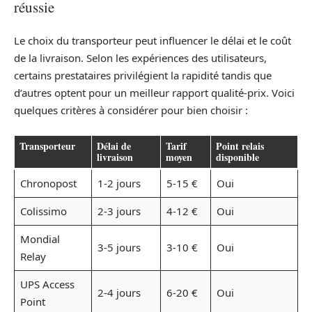
réussie
Le choix du transporteur peut influencer le délai et le coût
de la livraison. Selon les expériences des utilisateurs,
certains prestataires privilégient la rapidité tandis que
d’autres optent pour un meilleur rapport qualité-prix. Voici
quelques critères à considérer pour bien choisir :
Transporteur
Délai de
Tarif
Point relais
livraison
moyen
disponible
Chronopost
1-2 jours
5-15 €
Oui
Colissimo
2-3 jours
4-12 €
Oui
Mondial
3-5 jours
3-10 €
Oui
Relay
UPS Access
2-4 jours
6-20 €
Oui
Point