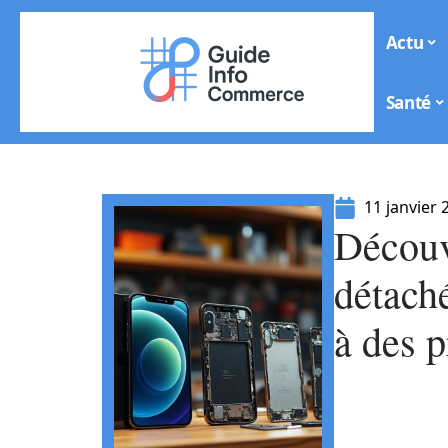
Actu
Santé
11 janvier 
Découv
détach
à des p