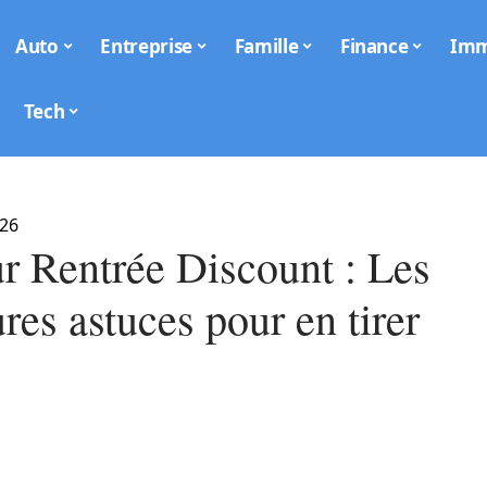
Auto
Entreprise
Famille
Finance
Im
Tech
026
ur Rentrée Discount : Les
res astuces pour en tirer