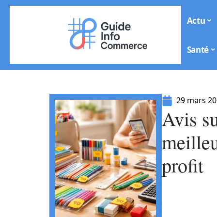
Actu
Santé
29 mars 2
Avis s
meilleu
profit