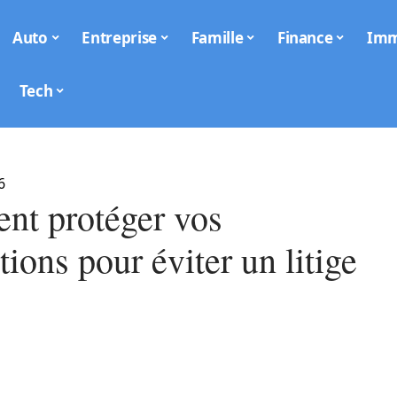
Auto
Entreprise
Famille
Finance
Im
Tech
6
t protéger vos
tions pour éviter un litige