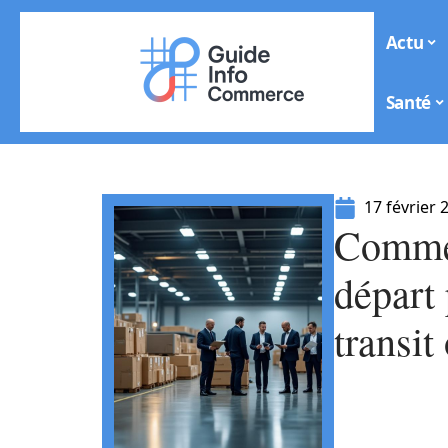
Actu
Santé
17 février 
Commen
départ 
transit