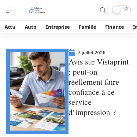
Actu
Auto
Entreprise
Famille
Finance
I
7 juillet 2026
Avis sur Vistaprint
: peut-on
réellement faire
confiance à ce
service
d’impression ?